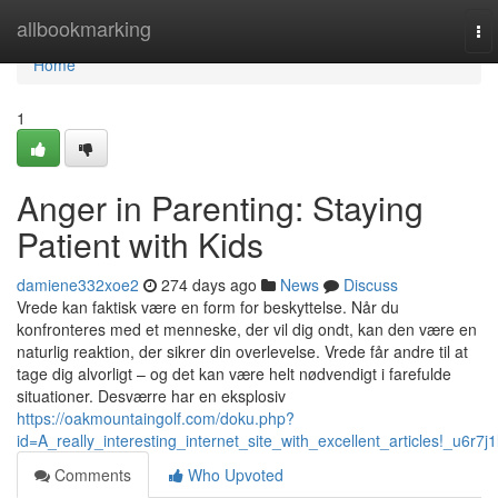
Home
allbookmarking
To
nav
Home
1
Anger in Parenting: Staying
Patient with Kids
damiene332xoe2
274 days ago
News
Discuss
Vrede kan faktisk være en form for beskyttelse. Når du
konfronteres med et menneske, der vil dig ondt, kan den være en
naturlig reaktion, der sikrer din overlevelse. Vrede får andre til at
tage dig alvorligt – og det kan være helt nødvendigt i farefulde
situationer. Desværre har en eksplosiv
https://oakmountaingolf.com/doku.php?
id=A_really_interesting_internet_site_with_excellent_articles!_u6r7j1
Comments
Who Upvoted