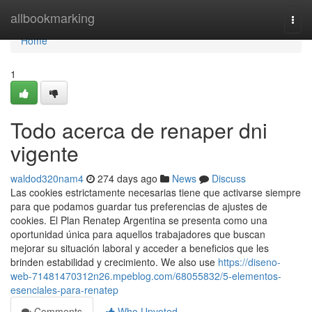
Home
allbookmarking
Togg
navi
Home
1
Todo acerca de renaper dni
vigente
waldod320nam4
274 days ago
News
Discuss
Las cookies estrictamente necesarias tiene que activarse siempre
para que podamos guardar tus preferencias de ajustes de
cookies. El Plan Renatep Argentina se presenta como una
oportunidad única para aquellos trabajadores que buscan
mejorar su situación laboral y acceder a beneficios que les
brinden estabilidad y crecimiento. We also use
https://diseno-
web-71481470312n26.mpeblog.com/68055832/5-elementos-
esenciales-para-renatep
Comments
Who Upvoted