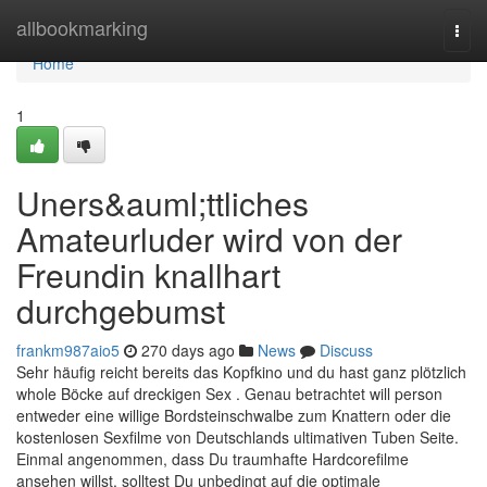
Home
allbookmarking
Togg
navi
Home
1
Uners&auml;ttliches
Amateurluder wird von der
Freundin knallhart
durchgebumst
frankm987aio5
270 days ago
News
Discuss
Sehr häufig reicht bereits das Kopfkino und du hast ganz plötzlich
whole Böcke auf dreckigen Sex . Genau betrachtet will person
entweder eine willige Bordsteinschwalbe zum Knattern oder die
kostenlosen Sexfilme von Deutschlands ultimativen Tuben Seite.
Einmal angenommen, dass Du traumhafte Hardcorefilme
ansehen willst, solltest Du unbedingt auf die optimale