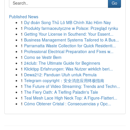
Go
Published News
1
Dự đoán Song Thủ Lô MB Chính Xác Hôm Nay
1
Produkty farmaceutyczne w Polsce: Przegląd rynku
1
Getting Your License in Southend: Your Essent...
1
Business Management Systems Tailored to A Bus...
1
Parramatta Waste Collection for Quick Residenti...
1
Professional Electrical Preparation and Fixes w...
1
Como se Vestir Bem
1
24club: The Ultimate Guide for Beginners
1
Klicktipp Erfahrungen: Was Nutzer wirklich beri...
1
Dewa212: Panduan Utuh untuk Pemula
1
Telegram copyright：安全消息应用终极指南
1
The Future of Video Streaming: Trends and Techn...
1
The Fiery Oath: A Tiefling Paladin's Tale
1
Teal Mesh Lace High Neck Top: A Figure-Flatteri...
1
Cómo Obtener Cristal : Consecuencias y Opc...