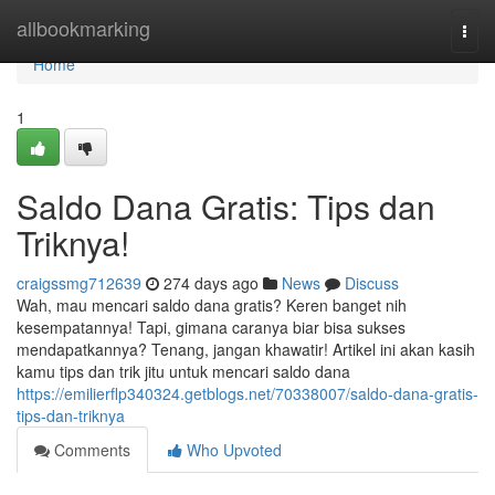
Home
allbookmarking
Togg
navi
Home
1
Saldo Dana Gratis: Tips dan
Triknya!
craigssmg712639
274 days ago
News
Discuss
Wah, mau mencari saldo dana gratis? Keren banget nih
kesempatannya! Tapi, gimana caranya biar bisa sukses
mendapatkannya? Tenang, jangan khawatir! Artikel ini akan kasih
kamu tips dan trik jitu untuk mencari saldo dana
https://emilierflp340324.getblogs.net/70338007/saldo-dana-gratis-
tips-dan-triknya
Comments
Who Upvoted