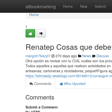
Home
allbookmarking
Home
New
Submit
Home
1
Renatep Cosas que debe 
margotr764zyt7
270 days ago
News
Discuss
Otra opción es revisar con tu CUIL cuáles son tus pró
Todos aquellos y aquellas que realicen actividades en
artesanas; cartoneras y recicladores; pequeñFigura agr
https://telmaw2p.wssblogs.com/38168012/conseguir-m
Comments
Who Upvoted
Comments
Submit a Comment