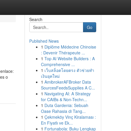
Search
Go
Published News
1
Diplôme Médecine Chinoise
: Devenir Thérapeute ...
1
Top AI Website Builders : A
Comprehensive ...
1
เว็บสล็อตโดยตรง ตัวช่วยทำ
 enlace:
เงินยุคใหม่
tes o
1
AmibrokerAFBroker Data
SourcesFeedsSupplies A C...
1
Navigating AI: A Strategy
for CAIBs & Non-Techn...
1
Duta Gardenia: Sebuah
Oase Rahasia di Tang...
1
Çekmeköy Vinç Kiralaması :
En Fiyatlı ve Ek...
1
Fortunabola: Buku Lengkap