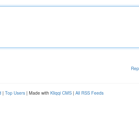
Rep
d
|
Top Users
| Made with
Kliqqi CMS
|
All RSS Feeds