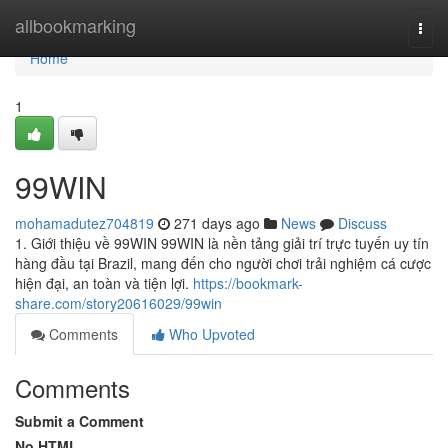
Home
allbookmarking
Togg
navi
Home
1
99WIN
mohamadutez704819
271 days ago
News
Discuss
1. Giới thiệu về 99WIN 99WIN là nền tảng giải trí trực tuyến uy tín
hàng đầu tại Brazil, mang đến cho người chơi trải nghiệm cá cược
hiện đại, an toàn và tiện lợi.
https://bookmark-
share.com/story20616029/99win
Comments
Who Upvoted
Comments
Submit a Comment
No HTML