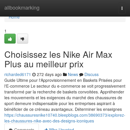
Home
allbookmarking
Togg
navi
Home
1
Choisissez les Nike Air Max
Plus au meilleur prix
richarded6171
272 days ago
News
Discuss
Guide Ultime pour l'Approvisionnement en Baskets Prisées pour
l'E-commerce Le secteur du e-commerce se voit progressivement
transformé par la recherche de baskets convoitées. Appréhender
les mouvements et les exigences du marché des chaussures de
sport demeure indispensable pour les entreprises aspirant à
bénéficier de ce créneau avantageux. Déterminer les enseignes
https://chaussuresnike10740.bleepblogs.com/38690373/explorez-
les-chaussures-nike-avec-des-designs-iconiques
Comments
Who Upvoted