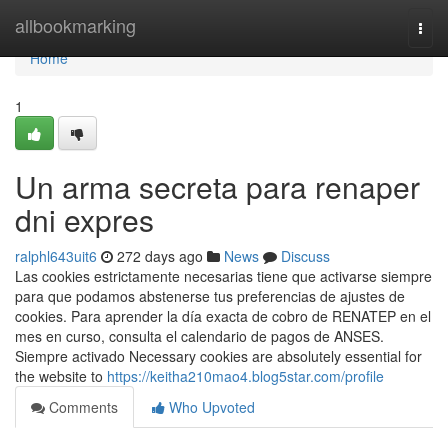
Home
allbookmarking
Togg
navi
Home
1
Un arma secreta para renaper
dni expres
ralphl643uit6
272 days ago
News
Discuss
Las cookies estrictamente necesarias tiene que activarse siempre
para que podamos abstenerse tus preferencias de ajustes de
cookies. Para aprender la día exacta de cobro de ⁣RENATEP en el
mes en curso, consulta el calendario de ​pagos de ANSES.
Siempre activado Necessary cookies are absolutely essential for
the website to
https://keitha210mao4.blog5star.com/profile
Comments
Who Upvoted