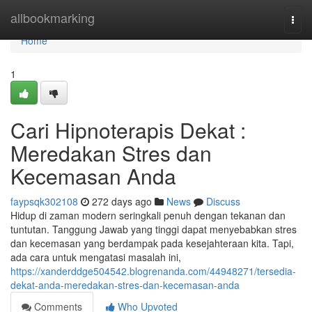
Home
allbookmarking
Togg
navi
Home
1
Cari Hipnoterapis Dekat :
Meredakan Stres dan
Kecemasan Anda
faypsqk302108
272 days ago
News
Discuss
Hidup di zaman modern seringkali penuh dengan tekanan dan
tuntutan. Tanggung Jawab yang tinggi dapat menyebabkan stres
dan kecemasan yang berdampak pada kesejahteraan kita. Tapi,
ada cara untuk mengatasi masalah ini,
https://xanderddge504542.blogrenanda.com/44948271/tersedia-
dekat-anda-meredakan-stres-dan-kecemasan-anda
Comments
Who Upvoted