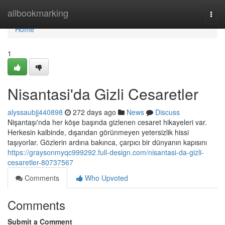
Home
allbookmarking
Togg
navi
Home
1
Nisantasi'da Gizli Cesaretler
alyssaubjj440898
272 days ago
News
Discuss
Nişantaşı'nda her köşe başında gizlenen cesaret hikayeleri var.
Herkesin kalbinde, dışarıdan görünmeyen yetersizlik hissi
taşıyorlar. Gözlerin ardına bakınca, çarpıcı bir dünyanın kapısını
https://graysonmyqc999292.full-design.com/nisantasi-da-gizli-
cesaretler-80737567
Comments
Who Upvoted
Comments
Submit a Comment