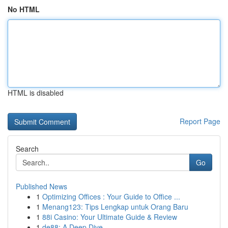
No HTML
HTML is disabled
Report Page
Search
Go
Published News
1
Optimizing Offices : Your Guide to Office ...
1
Menang123: Tips Lengkap untuk Orang Baru
1
88i Casino: Your Ultimate Guide & Review
1
de88: A Deep Dive