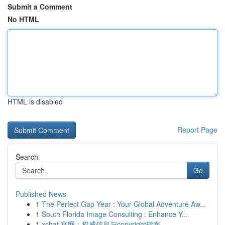
Submit a Comment
No HTML
HTML is disabled
Report Page
Search
Go
Published News
1
The Perfect Gap Year : Your Global Adventure Aw...
1
South Florida Image Consulting : Enhance Y...
1
xchat 官网：权威信息与copyright指南