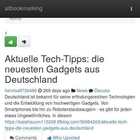
Home
allbookmarking
Togg
navi
Home
1
Aktuelle Tech-Tipps: die
neuesten Gadgets aus
Deutschland
henrioalf726486
269 days ago
News
Discuss
Deutschland ist bekannt für seine erfindungsreichen Technologien
und die Entwicklung von hochwertigen Gadgets. Von
Smartphones bis hin zu Roboterstaubsaugern - es gibt für jeden
etwas Ungewöhnliches. In diesem
https://isaiahauum115208.ltfblog.com/36984263/aktuelle-tech-
tipps-die-neuesten-gadgets-aus-deutschland
Comments
Who Upvoted