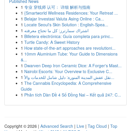
Published News
1
专业 穿线师 认可： 详细 解析与指南
1
{Smartworld Wellness Residences: Your Retreat ...
1
Belajar Investasi Valuta Asing Online : Ca...
1
Locate Seoul's Skin Solution : English-Spea...
1
اشتراك سمارترز: كل ما تحتاج معرفته
1
Billetera electrónica: Guía completa para princ...
1
Turtle Candy: A Sweet History
1
How state-of-the-art approaches are revolutioni...
1
10mm Aluminium Tube: Your Guide to Dimensions
&...
1
Dwarven Deep Iron Ceramic Dice: A Forger's Mast...
1
Nairobi Escorts: Your Overview to Exclusive C...
1
نقل عفش المدينة المنورة: دليل شامل للخدمات والأ...
1
The Cannabis Encyclopedia: A Comprehensive
Guide
1
Phân tích Dàn Đề 4 Số Đồng Nai – Kết quả 247: C...
Copyright © 2026 |
Advanced Search
|
Live
|
Tag Cloud
|
Top