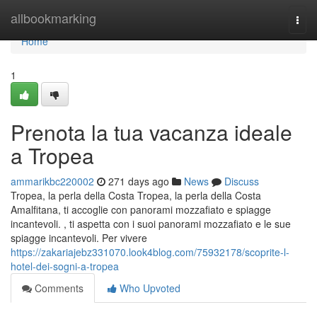
Home
allbookmarking
Togg
navi
Home
1
Prenota la tua vacanza ideale
a Tropea
ammarikbc220002
271 days ago
News
Discuss
Tropea, la perla della Costa Tropea, la perla della Costa
Amalfitana, ti accoglie con panorami mozzafiato e spiagge
incantevoli. , ti aspetta con i suoi panorami mozzafiato e le sue
spiagge incantevoli. Per vivere
https://zakariajebz331070.look4blog.com/75932178/scoprite-l-
hotel-dei-sogni-a-tropea
Comments
Who Upvoted