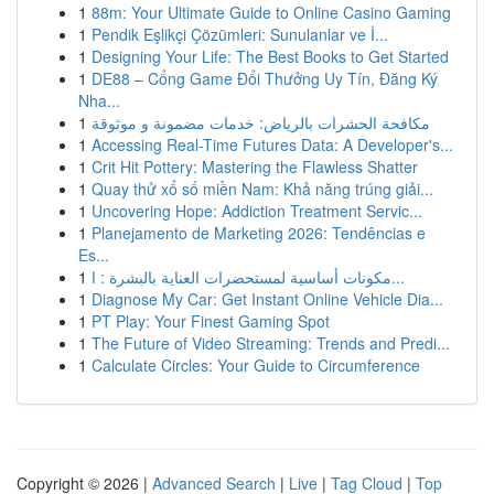
1
88m: Your Ultimate Guide to Online Casino Gaming
1
Pendik Eşlikçi Çözümleri: Sunulanlar ve İ...
1
Designing Your Life: The Best Books to Get Started
1
DE88 – Cổng Game Đổi Thưởng Uy Tín, Đăng Ký
Nha...
1
مكافحة الحشرات بالرياض: خدمات مضمونة و موثوقة
1
Accessing Real-Time Futures Data: A Developer's...
1
Crit Hit Pottery: Mastering the Flawless Shatter
1
Quay thử xổ số miền Nam: Khả năng trúng giải...
1
Uncovering Hope: Addiction Treatment Servic...
1
Planejamento de Marketing 2026: Tendências e
Es...
1
مكونات أساسية لمستحضرات العناية بالبشرة : ا...
1
Diagnose My Car: Get Instant Online Vehicle Dia...
1
PT Play: Your Finest Gaming Spot
1
The Future of Video Streaming: Trends and Predi...
1
Calculate Circles: Your Guide to Circumference
Copyright © 2026 |
Advanced Search
|
Live
|
Tag Cloud
|
Top