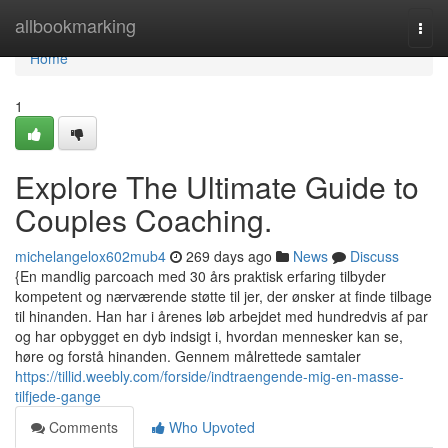
Home
allbookmarking
Togg
navi
Home
1
Explore The Ultimate Guide to
Couples Coaching.
michelangelox602mub4
269 days ago
News
Discuss
{En mandlig parcoach med 30 års praktisk erfaring tilbyder
kompetent og nærværende støtte til jer, der ønsker at finde tilbage
til hinanden. Han har i årenes løb arbejdet med hundredvis af par
og har opbygget en dyb indsigt i, hvordan mennesker kan se,
høre og forstå hinanden. Gennem målrettede samtaler
https://tillid.weebly.com/forside/indtraengende-mig-en-masse-
tilfjede-gange
Comments
Who Upvoted