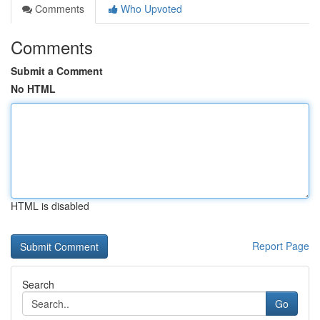
Comments
Who Upvoted
Comments
Submit a Comment
No HTML
HTML is disabled
Report Page
Search
Go