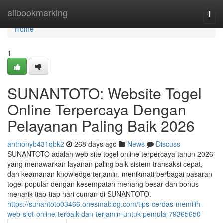
Home
allbookmarking
Togg
navi
Home
1
SUNANTOTO: Website Togel
Online Terpercaya Dengan
Pelayanan Paling Baik 2026
anthonyb431qbk2
268 days ago
News
Discuss
SUNANTOTO adalah web site togel online terpercaya tahun 2026
yang menawarkan layanan paling baik sistem transaksi cepat,
dan keamanan knowledge terjamin. menikmati berbagai pasaran
togel popular dengan kesempatan menang besar dan bonus
menarik tiap-tiap hari cuman di SUNANTOTO.
https://sunantoto03466.onesmablog.com/tips-cerdas-memilih-
web-slot-online-terbaik-dan-terjamin-untuk-pemula-79365650