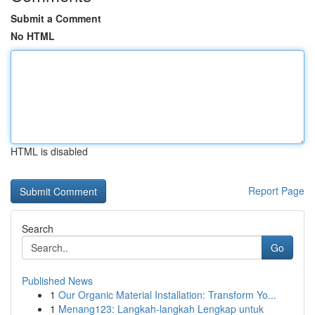
Submit a Comment
No HTML
HTML is disabled
Report Page
Search
Go
Published News
1
Our Organic Material Installation: Transform Yo...
1
Menang123: Langkah-langkah Lengkap untuk