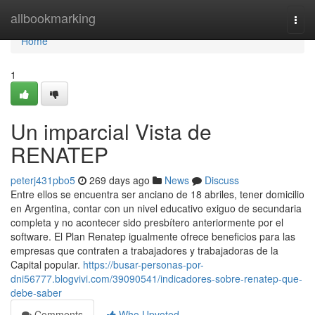
Home
allbookmarking
Togg
navi
Home
1
Un imparcial Vista de
RENATEP
peterj431pbo5
269 days ago
News
Discuss
Entre ellos se encuentra ser anciano de 18 abriles, tener domicilio
en Argentina, contar con un nivel educativo exiguo de secundaria
completa y no acontecer sido presbítero anteriormente por el
software. El Plan Renatep igualmente ofrece beneficios para las
empresas que contraten a trabajadores y trabajadoras de la
Capital popular.
https://busar-personas-por-
dni56777.blogvivi.com/39090541/indicadores-sobre-renatep-que-
debe-saber
Comments
Who Upvoted