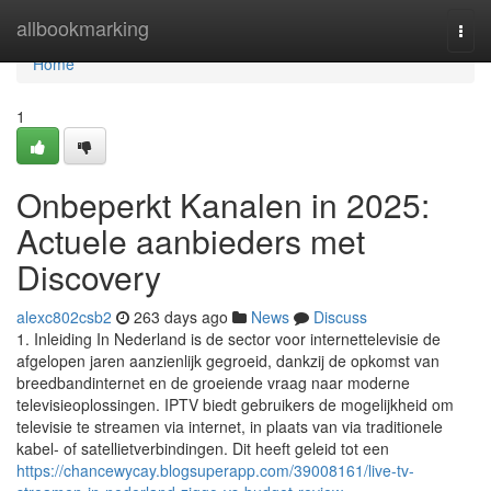
Home
allbookmarking
Togg
navi
Home
1
Onbeperkt Kanalen in 2025:
Actuele aanbieders met
Discovery
alexc802csb2
263 days ago
News
Discuss
1. Inleiding In Nederland is de sector voor internettelevisie de
afgelopen jaren aanzienlijk gegroeid, dankzij de opkomst van
breedbandinternet en de groeiende vraag naar moderne
televisieoplossingen. IPTV biedt gebruikers de mogelijkheid om
televisie te streamen via internet, in plaats van via traditionele
kabel- of satellietverbindingen. Dit heeft geleid tot een
https://chancewycay.blogsuperapp.com/39008161/live-tv-