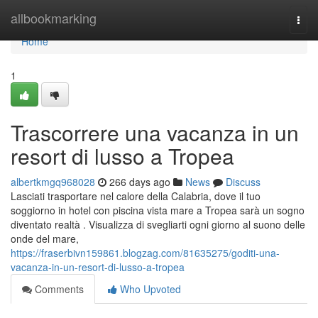
Home
allbookmarking
Togg
navi
Home
1
Trascorrere una vacanza in un
resort di lusso a Tropea
albertkmgq968028
266 days ago
News
Discuss
Lasciati trasportare nel calore della Calabria, dove il tuo
soggiorno in hotel con piscina vista mare a Tropea sarà un sogno
diventato realtà . Visualizza di svegliarti ogni giorno al suono delle
onde del mare,
https://fraserbivn159861.blogzag.com/81635275/goditi-una-
vacanza-in-un-resort-di-lusso-a-tropea
Comments
Who Upvoted