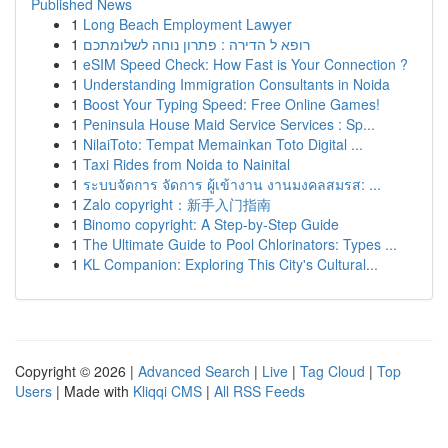
Published News
1
Long Beach Employment Lawyer
1
רופא ל הדירה : פתרון נוחה לשלומתכם
1
eSIM Speed Check: How Fast is Your Connection ?
1
Understanding Immigration Consultants in Noida
1
Boost Your Typing Speed: Free Online Games!
1
Peninsula House Maid Service Services : Sp...
1
NilaiToto: Tempat Memainkan Toto Digital ...
1
Taxi Rides from Noida to Nainital
1
ระบบจัดการ จัดการ ผู้เข้างาน งานมงคลสมรส: ...
1
Zalo copyright：新手入门指南
1
Binomo copyright: A Step-by-Step Guide
1
The Ultimate Guide to Pool Chlorinators: Types ...
1
KL Companion: Exploring This City's Cultural...
Copyright © 2026 |
Advanced Search
|
Live
|
Tag Cloud
|
Top
Users
| Made with
Kliqqi CMS
|
All RSS Feeds