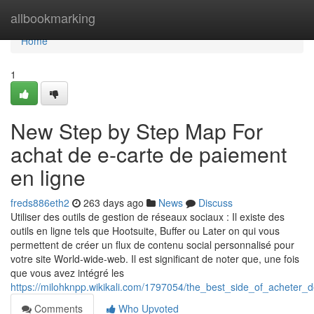
Home
allbookmarking
Home
1
New Step by Step Map For
achat de e-carte de paiement
en ligne
freds886eth2
263 days ago
News
Discuss
Utiliser des outils de gestion de réseaux sociaux : Il existe des
outils en ligne tels que Hootsuite, Buffer ou Later on qui vous
permettent de créer un flux de contenu social personnalisé pour
votre site World-wide-web. Il est significant de noter que, une fois
que vous avez intégré les
https://milohknpp.wikikali.com/1797054/the_best_side_of_achete
Comments
Who Upvoted