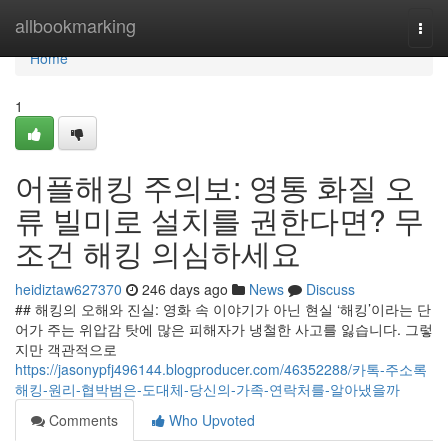
Home
allbookmarking
Togg
navi
Home
1
어플해킹 주의보: 영통 화질 오
류 빌미로 설치를 권한다면? 무
조건 해킹 의심하세요
heidiztaw627370
246 days ago
News
Discuss
## 해킹의 오해와 진실: 영화 속 이야기가 아닌 현실 ‘해킹’이라는 단
어가 주는 위압감 탓에 많은 피해자가 냉철한 사고를 잃습니다. 그렇
지만 객관적으로
https://jasonypfj496144.blogproducer.com/46352288/카톡-주소록
해킹-원리-협박범은-도대체-당신의-가족-연락처를-알아냈을까
Comments
Who Upvoted