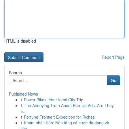
HTML is disabled
Report Page
Search
Go
Published News
1
Power Bikes: Your Ideal City Trip
1
The Annoying Truth About Pop-Up Ads: Are They
E...
1
Fortune Frontier: Expedition for Riches
1
Khám phá 123b: Nền tảng cá cược đa dạng và
tiện...