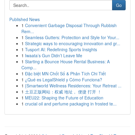
Go
Published News
1
Convenient Garbage Disposal Through Rubbish
Rem...
1
Seamless Gutters: Protection and Style for Your...
1
Strategic ways to encouraging innovation and gr...
1
Tusport AI: Redefining Sports Insights
1
Iwaata’s Gun Didn’t Leave Me
1
Starting a Bounce House Rental Business: A
Comp...
1
Đặc biệt MN Chốt Số & Phân Tích Chi Tiết
1
¿Qué es LegalShield y Cómo Funciona?
1
{Smartworld Wellness Residences: Your Retreat ...
1
土豆正版网站：权威 地址， 便捷 打开 ！
1
MEU22: Shaping the Future of Education
1
crucial oil and perfume packaging in frosted te...