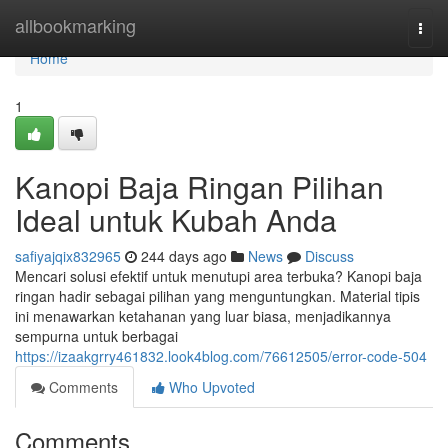
Home
allbookmarking
Togg
navi
Home
1
Kanopi Baja Ringan Pilihan
Ideal untuk Kubah Anda
safiyajqix832965
244 days ago
News
Discuss
Mencari solusi efektif untuk menutupi area terbuka? Kanopi baja
ringan hadir sebagai pilihan yang menguntungkan. Material tipis
ini menawarkan ketahanan yang luar biasa, menjadikannya
sempurna untuk berbagai
https://izaakgrry461832.look4blog.com/76612505/error-code-504
Comments
Who Upvoted
Comments