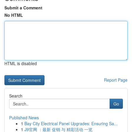
Submit a Comment
No HTML
HTML is disabled
Report Page
Search
Go
Published News
1
Bay City Electrical Panel Upgrades: Ensuring Sa...
1
J9官网 ：最新 促销 与 精彩活动 一览