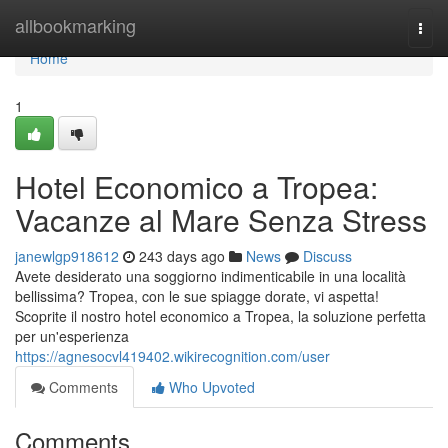
Home
allbookmarking
Togg
navi
Home
1
Hotel Economico a Tropea:
Vacanze al Mare Senza Stress
janewlgp918612
243 days ago
News
Discuss
Avete desiderato una soggiorno indimenticabile in una località
bellissima? Tropea, con le sue spiagge dorate, vi aspetta!
Scoprite il nostro hotel economico a Tropea, la soluzione perfetta
per un'esperienza
https://agnesocvl419402.wikirecognition.com/user
Comments
Who Upvoted
Comments