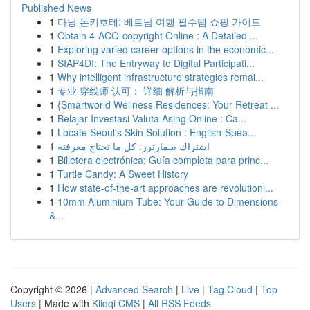
Published News
1
다낭 돈키호테: 베트남 여행 필수템 쇼핑 가이드
1
Obtain 4-ACO-copyright Online : A Detailed ...
1
Exploring varied career options in the economic...
1
SIAP4DI: The Entryway to Digital Participati...
1
Why intelligent infrastructure strategies remai...
1
专业 穿线师 认可： 详细 解析与指南
1
{Smartworld Wellness Residences: Your Retreat ...
1
Belajar Investasi Valuta Asing Online : Ca...
1
Locate Seoul's Skin Solution : English-Spea...
1
اشتراك سمارترز: كل ما تحتاج معرفته
1
Billetera electrónica: Guía completa para princ...
1
Turtle Candy: A Sweet History
1
How state-of-the-art approaches are revolutioni...
1
10mm Aluminium Tube: Your Guide to Dimensions
&...
Copyright © 2026 |
Advanced Search
|
Live
|
Tag Cloud
|
Top
Users
| Made with
Kliqqi CMS
|
All RSS Feeds