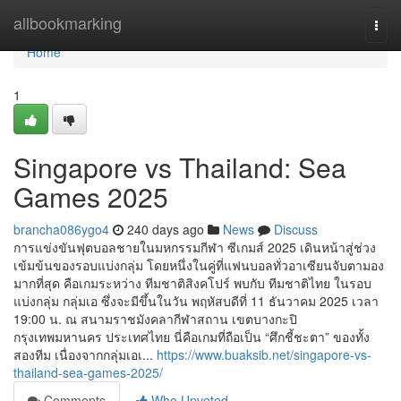
Home
allbookmarking
Togg
navi
Home
1
Singapore vs Thailand: Sea
Games 2025
brancha086ygo4
240 days ago
News
Discuss
การแข่งขันฟุตบอลชายในมหกรรมกีฬา ซีเกมส์ 2025 เดินหน้าสู่ช่วง
เข้มข้นของรอบแบ่งกลุ่ม โดยหนึ่งในคู่ที่แฟนบอลทั่วอาเซียนจับตามอง
มากที่สุด คือเกมระหว่าง ทีมชาติสิงคโปร์ พบกับ ทีมชาติไทย ในรอบ
แบ่งกลุ่ม กลุ่มเอ ซึ่งจะมีขึ้นในวัน พฤหัสบดีที่ 11 ธันวาคม 2025 เวลา
19:00 น. ณ สนามราชมังคลากีฬาสถาน เขตบางกะปิ
กรุงเทพมหานคร ประเทศไทย นี่คือเกมที่ถือเป็น “ศึกชี้ชะตา” ของทั้ง
สองทีม เนื่องจากกลุ่มเอเ...
https://www.buaksib.net/singapore-vs-
thailand-sea-games-2025/
Comments
Who Upvoted