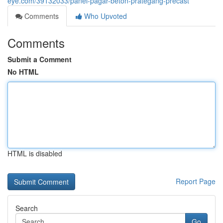
eye.com/39132033/panel-pagar-beton-prategang-precast
Comments
Who Upvoted
Comments
Submit a Comment
No HTML
HTML is disabled
Report Page
Search
Go