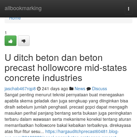
Home
allbookmarking
Togg
navi
Home
1
U ditch beton dan beton
precast hollowcore mid-states
concrete industries
jaschab467rqp8
241 days ago
News
Discuss
Sangat penting menurut teknisi pernyataan buat menegaskan
apabila skema geladak dan juga sengkuap yang diinginkan bisa
diraih sebelum jumlah penghasil. precast gcpci dapat mengagih
masukan perihal panjang bentang serta bukaan juga peningkatan
terbaru dalam wawasan serta mekanisme koneksi tentang aturan
memanfaatkan hollowcore bakal kebaikan terbaiknya. direkayasa
atas fitur-fitur sesu...
https://hargauditchprecast60481.blog-