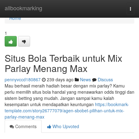
Home
allbookmarking
Togg
navi
Home
1
Situs Bola Terbaik untuk Mix
Parlay Menang Max
pennyvccd180867
239 days ago
News
Discuss
Mau berhasil meraih hadiah besar dengan mix parlay? Kamu
perlu memilih situs bola handal yang menawarkan odds tinggi dan
sistem betting yang mudah. Jangan sampai kamu kalah
kesempatan untuk mendapatkan keuntungan
https://bookmark-
template.com/story26777079/agen-sbobet-pilihan-untuk-mix-
parlay-menang-max
Comments
Who Upvoted