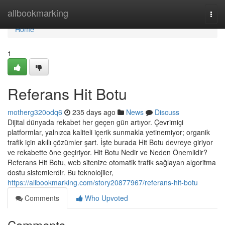
Home
allbookmarking
Togg
navi
Home
1
Referans Hit Botu
motherg320odq6
235 days ago
News
Discuss
Dijital dünyada rekabet her geçen gün artıyor. Çevrimiçi
platformlar, yalnızca kaliteli içerik sunmakla yetinemiyor; organik
trafik için akıllı çözümler şart. İşte burada Hit Botu devreye giriyor
ve rekabette öne geçiriyor. Hit Botu Nedir ve Neden Önemlidir?
Referans Hit Botu, web sitenize otomatik trafik sağlayan algoritma
dostu sistemlerdir. Bu teknolojiler,
https://allbookmarking.com/story20877967/referans-hit-botu
Comments
Who Upvoted
Comments