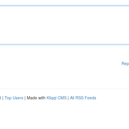
Rep
d
|
Top Users
| Made with
Kliqqi CMS
|
All RSS Feeds