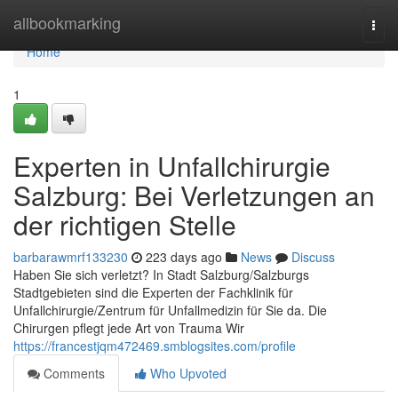
Home
allbookmarking
Togg
navi
Home
1
Experten in Unfallchirurgie
Salzburg: Bei Verletzungen an
der richtigen Stelle
barbarawmrf133230
223 days ago
News
Discuss
Haben Sie sich verletzt? In Stadt Salzburg/Salzburgs
Stadtgebieten sind die Experten der Fachklinik für
Unfallchirurgie/Zentrum für Unfallmedizin für Sie da. Die
Chirurgen pflegt jede Art von Trauma Wir
https://francestjqm472469.smblogsites.com/profile
Comments
Who Upvoted