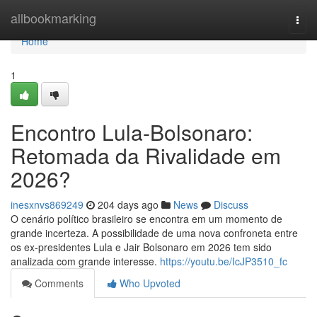
Home
allbookmarking
Togg
navi
Home
1
Encontro Lula-Bolsonaro:
Retomada da Rivalidade em
2026?
inesxnvs869249
204 days ago
News
Discuss
O cenário político brasileiro se encontra em um momento de
grande incerteza. A possibilidade de uma nova confroneta entre
os ex-presidentes Lula e Jair Bolsonaro em 2026 tem sido
analizada com grande interesse.
https://youtu.be/IcJP3510_fc
Comments
Who Upvoted