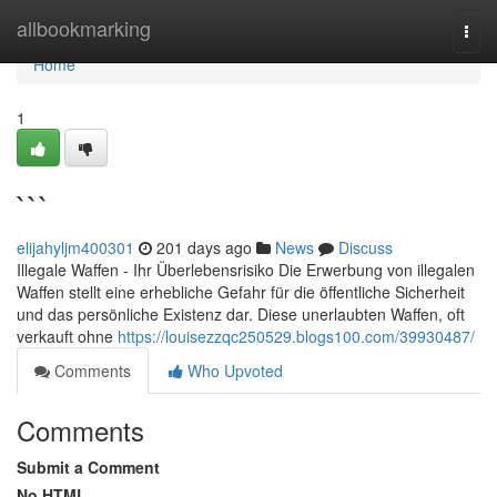
Home
allbookmarking
Togg
navi
Home
1
```
elijahyljm400301
201 days ago
News
Discuss
Illegale Waffen - Ihr Überlebensrisiko Die Erwerbung von illegalen
Waffen stellt eine erhebliche Gefahr für die öffentliche Sicherheit
und das persönliche Existenz dar. Diese unerlaubten Waffen, oft
verkauft ohne
https://louisezzqc250529.blogs100.com/39930487/
Comments
Who Upvoted
Comments
Submit a Comment
No HTML