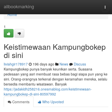
Home
allbookmarking
Togg
navi
Home
1
Keistimewaan Kampungbokep
di sini
liviahgir178917
196 days ago
News
Discuss
Kampungbokep punya banyak keunikan serta. Suasana
pedesaan yang asri membuat rasa bebas bagi siapa pun yang ke
sini. Orang-orangnya terkenal dengan keramahan mereka, selalu
bersedia membantu wisatawan. Banyak
https://jadakldh258216.onesmablog.com/keistimewaan-
kampungbokep-di-sini-80597992
Comments
Who Upvoted