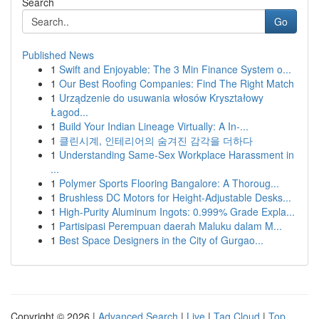
Search
Go
Published News
1
Swift and Enjoyable: The 3 Min Finance System o...
1
Our Best Roofing Companies: Find The Right Match
1
Urządzenie do usuwania włosów Kryształowy
Łagod...
1
Build Your Indian Lineage Virtually: A In-...
1
클린시계, 인테리어의 숨겨진 감각을 더하다
1
Understanding Same-Sex Workplace Harassment in
...
1
Polymer Sports Flooring Bangalore: A Thoroug...
1
Brushless DC Motors for Height-Adjustable Desks...
1
High-Purity Aluminum Ingots: 0.999% Grade Expla...
1
Partisipasi Perempuan daerah Maluku dalam M...
1
Best Space Designers in the City of Gurgao...
Copyright © 2026 |
Advanced Search
|
Live
|
Tag Cloud
|
Top