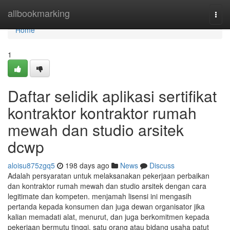
Home
allbookmarking
Togg
navi
Home
1
Daftar selidik aplikasi sertifikat
kontraktor kontraktor rumah
mewah dan studio arsitek
dcwp
aloisu875zgq5
198 days ago
News
Discuss
Adalah persyaratan untuk melaksanakan pekerjaan perbaikan
dan kontraktor rumah mewah dan studio arsitek dengan cara
legitimate dan kompeten. menjamah lisensi ini mengasih
pertanda kepada konsumen dan juga dewan organisator jika
kalian memadati alat, menurut, dan juga berkomitmen kepada
pekerjaan bermutu tinggi. satu orang atau bidang usaha patut