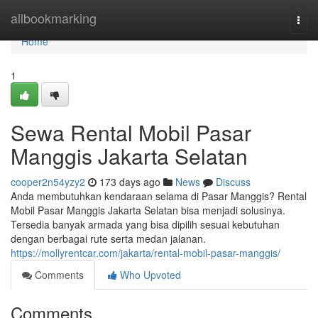
Home
allbookmarking
Togg
navi
Home
1
Sewa Rental Mobil Pasar
Manggis Jakarta Selatan
cooper2n54yzy2
173 days ago
News
Discuss
Anda membutuhkan kendaraan selama di Pasar Manggis? Rental
Mobil Pasar Manggis Jakarta Selatan bisa menjadi solusinya.
Tersedia banyak armada yang bisa dipilih sesuai kebutuhan
dengan berbagai rute serta medan jalanan.
https://mollyrentcar.com/jakarta/rental-mobil-pasar-manggis/
Comments
Who Upvoted
Comments