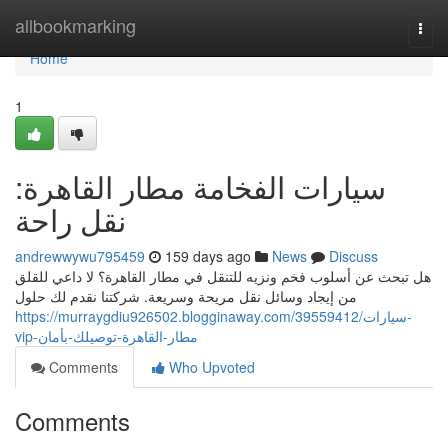
Home
allbookmarking
Togg
navi
Home
1
سيارات الفخامة مطار القاهرة:
نقل راحة
andrewwywu795459
159 days ago
News
Discuss
هل تبحث عن أسلوب فخم ونزيه للتنقل في مطار القاهرة؟ لا داعي للقلق
من إيجاد وسائل نقل مريحة وسريعة. شركتنا نقدم لك حلول
https://murraygdiu926502.blogginaway.com/39559412/سيارات-
vip-مطار-القاهرة-توصيلك-بأمان
Comments
Who Upvoted
Comments