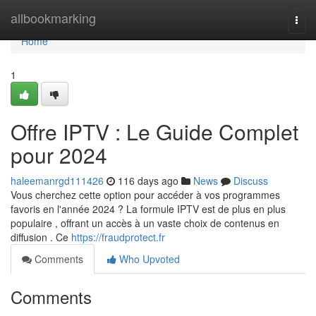
Home
allbookmarking
Togg
navi
Home
1
Offre IPTV : Le Guide Complet
pour 2024
haleemanrgd111426
116 days ago
News
Discuss
Vous cherchez cette option pour accéder à vos programmes
favoris en l'année 2024 ? La formule IPTV est de plus en plus
populaire , offrant un accès à un vaste choix de contenus en
diffusion . Ce
https://fraudprotect.fr
Comments
Who Upvoted
Comments