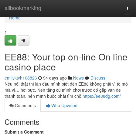
Home
allbookmarking
Togg
navi
Home
1
EE88: Your top on-line On line
casino place
emilyktvh168826
94 days ago
News
Discuss
Nếu nói thật thì lần đầu mình biết đến EE88 không phải vì tò mò
mà vì… hơi bực. Nền tảng cũ mình chơi trước đó gặp vấn đề
thanh toán, nên mình buộc phải tìm chỗ
https://ee88dg.com/
Comments
Who Upvoted
Comments
Submit a Comment