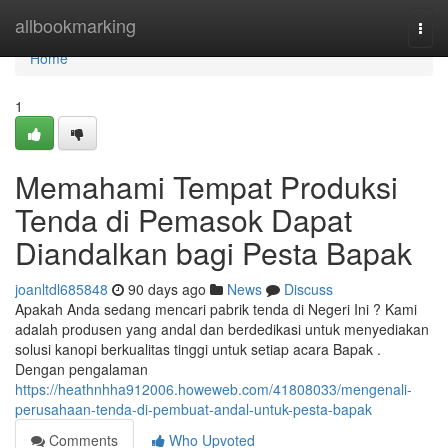
Home
allbookmarking
Togg
navi
Home
1
Memahami Tempat Produksi
Tenda di Pemasok Dapat
Diandalkan bagi Pesta Bapak
joanltdl685848
90 days ago
News
Discuss
Apakah Anda sedang mencari pabrik tenda di Negeri Ini ? Kami
adalah produsen yang andal dan berdedikasi untuk menyediakan
solusi kanopi berkualitas tinggi untuk setiap acara Bapak .
Dengan pengalaman
https://heathnhha912006.howeweb.com/41808033/mengenali-
perusahaan-tenda-di-pembuat-andal-untuk-pesta-bapak
Comments
Who Upvoted