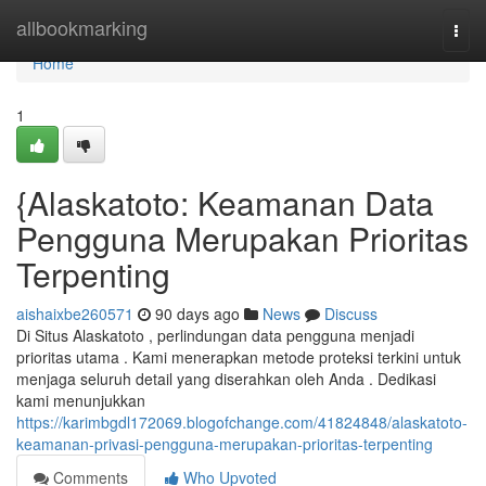
Home
allbookmarking
Togg
navi
Home
1
{Alaskatoto: Keamanan Data
Pengguna Merupakan Prioritas
Terpenting
aishaixbe260571
90 days ago
News
Discuss
Di Situs Alaskatoto , perlindungan data pengguna menjadi
prioritas utama . Kami menerapkan metode proteksi terkini untuk
menjaga seluruh detail yang diserahkan oleh Anda . Dedikasi
kami menunjukkan
https://karimbgdl172069.blogofchange.com/41824848/alaskatoto-
keamanan-privasi-pengguna-merupakan-prioritas-terpenting
Comments
Who Upvoted