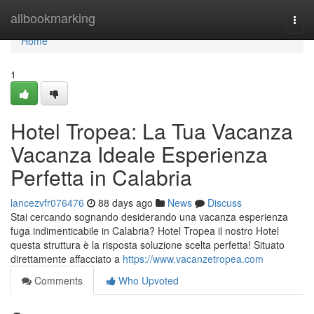
Home
allbookmarking
Togg
navi
Home
1
Hotel Tropea: La Tua Vacanza
Vacanza Ideale Esperienza
Perfetta in Calabria
lancezvfr076476
88 days ago
News
Discuss
Stai cercando sognando desiderando una vacanza esperienza
fuga indimenticabile in Calabria? Hotel Tropea il nostro Hotel
questa struttura è la risposta soluzione scelta perfetta! Situato
direttamente affacciato a
https://www.vacanzetropea.com
Comments
Who Upvoted