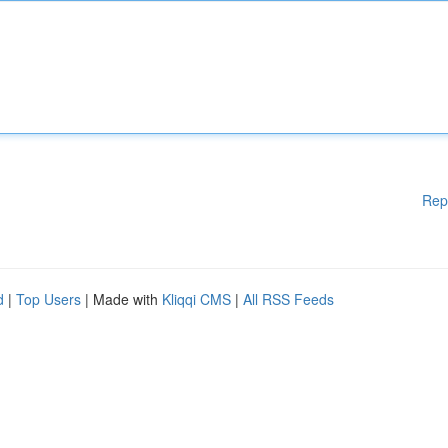
Rep
d
|
Top Users
| Made with
Kliqqi CMS
|
All RSS Feeds