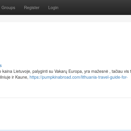
Groups
Register
Login
s
 kaina Lietuvoje, palyginti su Vakarų Europa, yra mažesnė , tačiau vis 
lniuje ir Kaune,
https://pumpkinabroad.com/lithuania-travel-guide-for-