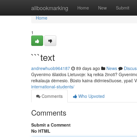
Home
allbookmarking
Home
New
Submit
Home
1
```text
andrewhuob964187
89 days ago
News
Discus
Gyvenimo išlaidos Lietuvoje: ką reikia žinoti? Gyvenimo
reikalauja dėmesio. Būsto kaina didmiesčiuose, ypač Vi
international-students/
Comments
Who Upvoted
Comments
Submit a Comment
No HTML