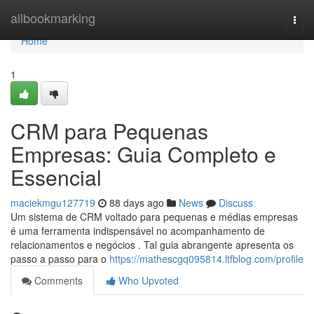
Home
allbookmarking
Togg
navi
Home
1
CRM para Pequenas
Empresas: Guia Completo e
Essencial
maciekmgu127719
88 days ago
News
Discuss
Um sistema de CRM voltado para pequenas e médias empresas
é uma ferramenta indispensável no acompanhamento de
relacionamentos e negócios . Tal guia abrangente apresenta os
passo a passo para o
https://mathescgq095814.ltfblog.com/profile
Comments
Who Upvoted