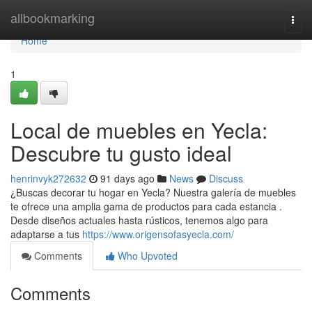
Home
allbookmarking
Togg
navi
Home
1
Local de muebles en Yecla:
Descubre tu gusto ideal
henrinvyk272632
91 days ago
News
Discuss
¿Buscas decorar tu hogar en Yecla? Nuestra galería de muebles
te ofrece una amplia gama de productos para cada estancia .
Desde diseños actuales hasta rústicos, tenemos algo para
adaptarse a tus
https://www.origensofasyecla.com/
Comments
Who Upvoted
Comments