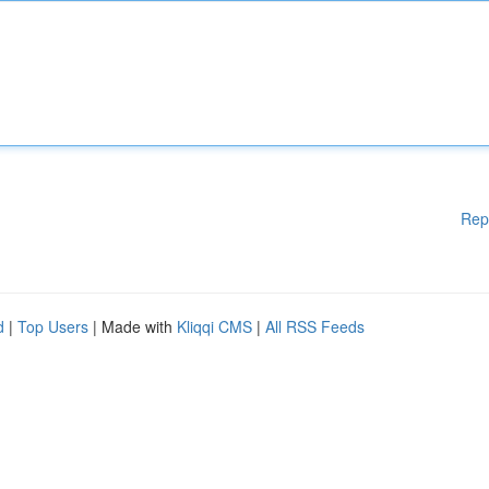
Rep
d
|
Top Users
| Made with
Kliqqi CMS
|
All RSS Feeds