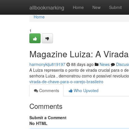
Home
allbookmarking
Home
New
Submit
Home
1
Magazine Luiza: A Virada
harmonykiju819197
88 days ago
News
Discus
A Luiza representa o ponto de virada crucial para o d
senhora Luiza , demonstrou como é possível revoluci
virada-de-chave-para-o-varejo-brasileiro
Comments
Who Upvoted
Comments
Submit a Comment
No HTML