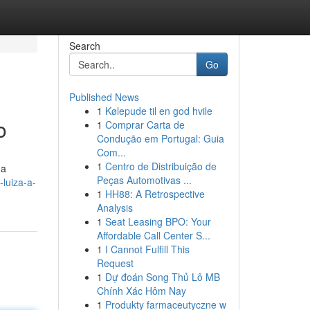
Search
Go
Published News
1
Kølepude til en god hvile
o
1
Comprar Carta de
Condução em Portugal: Guia
Com...
1
Centro de Distribuição de
 a
Peças Automotivas ...
luiza-a-
1
HH88: A Retrospective
Analysis
1
Seat Leasing BPO: Your
Affordable Call Center S...
1
I Cannot Fulfill This
Request
1
Dự đoán Song Thủ Lô MB
Chính Xác Hôm Nay
1
Produkty farmaceutyczne w