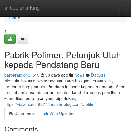
Home
allbookmarking
Togg
navi
Home
1
Pabrik Polimer: Petunjuk Utuh
kepada Pendatang Baru
barbarajqlq467513
90 days ago
News
Discuss
Memulai bisnis di sektor industri karet bisa jadi terasa sulit,
terutama bagi pemula. Panduan ini hadir kepada memandu Anda
memahami dasar-dasar pembuatan karet, termasuk pemilihan
komoditas, perangkat yang diperlukan,
https://violamxno162775.estate-blog.com/profile
Comments
Who Upvoted
Comments