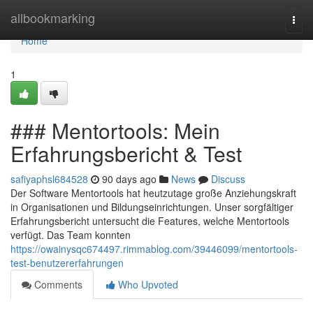
Home
allbookmarking
Togg
navi
Home
1
### Mentortools: Mein
Erfahrungsbericht & Test
safiyaphsl684528
90 days ago
News
Discuss
Der Software Mentortools hat heutzutage große Anziehungskraft
in Organisationen und Bildungseinrichtungen. Unser sorgfältiger
Erfahrungsbericht untersucht die Features, welche Mentortools
verfügt. Das Team konnten
https://owainysqc674497.rimmablog.com/39446099/mentortools-
test-benutzererfahrungen
Comments
Who Upvoted