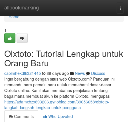
Home
allbookmarking
Togg
navi
Home
1
Olxtoto: Tutorial Lengkap untuk
Orang Baru
caoimhekdfk321445
89 days ago
News
Discuss
Ingin bergabung dengan situs web Olxtoto.com? Panduan ini
memandu para pemain baru untuk memahami dasar-dasar
Olxtoto online. Kami akan membahas penjelasan tentang
bagaimana membuat akun ke platform Olxtoto, mengupas
https://adamxbzx893206.gynoblog.com/39656658/olxtoto-
langkah-langkah-lengkap-untuk-pengguna
Comments
Who Upvoted