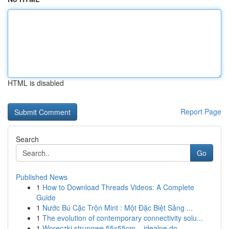
HTML is disabled
Report Page
Search
Go
Published News
1
How to Download Threads Videos: A Complete
Guide
1
Nước Bú Cặc Trộn Mint : Một Đặc Biệt Sảng ...
1
The evolution of contemporary connectivity solu...
1
Woreczki strunowe 55x55cm – idealne do